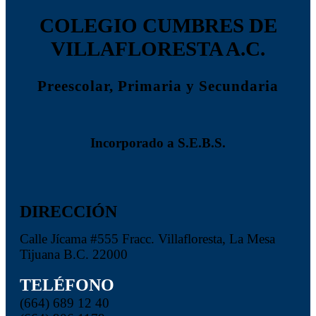
COLEGIO CUMBRES DE
VILLAFLORESTA A.C.
Preescolar, Primaria y Secundaria
Incorporado a S.E.B.S.
DIRECCIÓN
Calle Jícama #555 Fracc. Villafloresta, La Mesa
Tijuana B.C. 22000
TELÉFONO
(664) 689 12 40