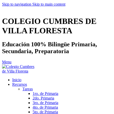
Skip to navigation
Skip to main content
ADD ANYTHING HERE OR JUST REMOVE IT…
COLEGIO CUMBRES DE
VILLA FLORESTA
Educación 100% Bilingüe Primaria,
Secundaria, Preparatoria
Menu
Inicio
Recursos
Tareas
1ro. de Primaria
2do. Primaria
3ro. de Primaria
4to. de Primaria
5to. de Primaria