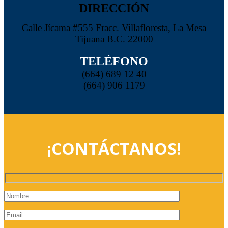
DIRECCIÓN
Calle Jícama #555 Fracc. Villafloresta, La Mesa
Tijuana B.C. 22000
TELÉFONO
(664) 689 12 40
(664) 906 1179
¡CONTÁCTANOS!